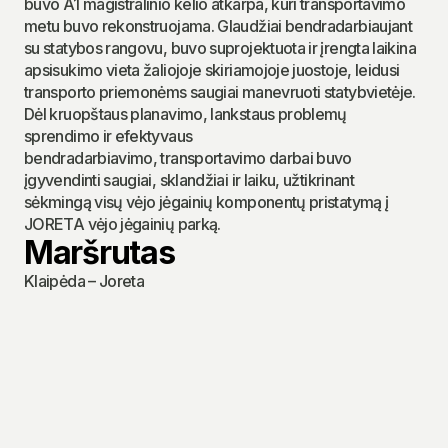
buvo A1 magistralinio kelio atkarpa, kuri transportavimo 
metu buvo rekonstruojama. Glaudžiai bendradarbiaujant 
su statybos rangovu, buvo suprojektuota ir įrengta laikina 
apsisukimo vieta žaliojoje skiriamojoje juostoje, leidusi 
transporto priemonėms saugiai manevruoti statybvietėje. 
Dėl kruopštaus planavimo, lankstaus problemų 
sprendimo ir efektyvaus 
bendradarbiavimo, transportavimo darbai buvo 
įgyvendinti saugiai, sklandžiai ir laiku, užtikrinant 
sėkmingą visų vėjo jėgainių komponentų pristatymą į 
JORETA vėjo jėgainių parką.
Maršrutas
Klaipėda – Joreta