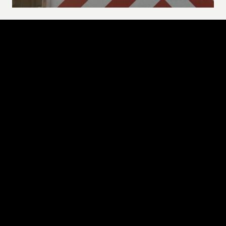
#BalticBigMove
Susisiekite ir sužinokite, kaip galime padėti jūsų verslui!
Susisiekite su mumis
Veikiame kaip operaciniai partneriai, teikiantis pilną 
paslaugų spektrą – nuo konsultacijos, maršrutų analizės, 