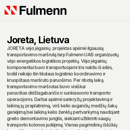
Joreta, Lietuva
JORETA vėjo jėgainių  projektas apėmė ilgiausią 
transportavimo maršrutą tarp Fulmenn UAB organizuotų 
vėjo energetikos logistikos projektų. Vėjo jėgainių 
komponentai buvo transportuojami tris naktis iš eilės, 
todėl reikėjo itin tikslaus logistinio koordinavimo ir 
kruopštaus maršruto paruošimo. Per ribotą laiką 
transportavimo maršrutas buvo visiškai 
paruoštas didžiagabaričio ir sunkiasvorio transporto 
operacijoms. Darbai apėmė sankryžų projektavimą ir 
laikiną jų praplatinimą, virš kelio augančių medžių šakų 
genėjimą bei laikiną kelio ženklų pertvarkymą naudojant 
greito demontavimo jungtis, siekiant užtikrinti saugų 
transporto kolonos judėjimą. Vienas pagrindinių iššūkių 