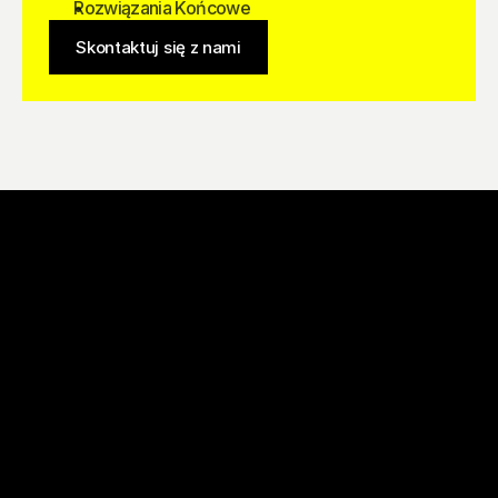
Rozwiązania Końcowe
Skontaktuj się z nami
#BalticBigMove
Skontaktuj się z nami, aby dowiedzieć się, jak możemy 
wesprzeć Twój biznes!
Skontaktuj się z nami