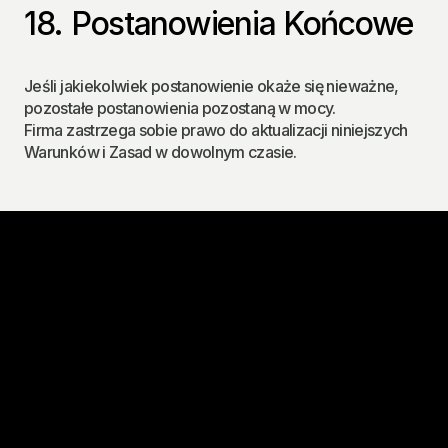
18. Postanowienia Końcowe
Jeśli jakiekolwiek postanowienie okaże się nieważne, 
pozostałe postanowienia pozostaną w mocy.
Firma zastrzega sobie prawo do aktualizacji niniejszych 
Warunków i Zasad w dowolnym czasie.
#BalticBigMove
Skontaktuj się z nami, aby dowiedzieć się, jak możemy 
wesprzeć Twój biznes!
Skontaktuj się z nami